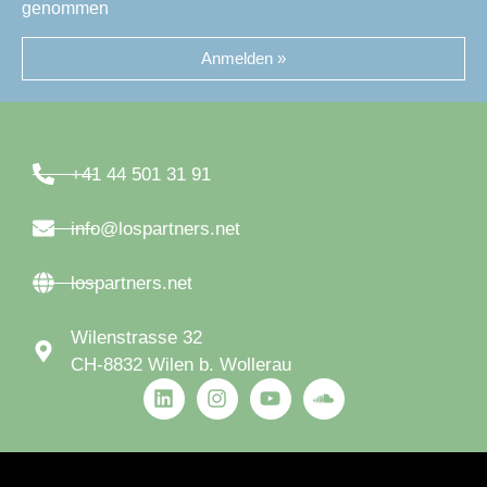
genommen
Anmelden »
+41 44 501 31 91
info@lospartners.net
lospartners.net
Wilenstrasse 32
CH-8832 Wilen b. Wollerau