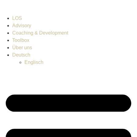
LOS
Advisory
Coaching & Development
Toolbox
Über uns
Deutsch
Englisch